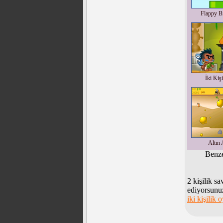
Flappy Bi
İki Kiş
Altın 
Benze
2 kişilik s
ediyorsunuz
iki kişilik 