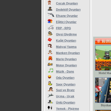
Çocuk Oyunları
Dedektif Oyunları
Efsane Oyunlar
Eğitici Oyunlar
FRP - RPG
Giysi Giydirme
Kağıt Oyunları
Makyaj Yapma
Manken Oyunları
Mario Oyunları
Motor Oyunları
Müzik - Dans
Mobil Ma
Oda Oyunları
Spor Oyunları
Suzi ve Bratz
Uçma - Uçak
Ünlü Oyunları
Büyükan
Yemek - Pişirme