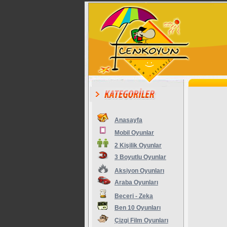
Anasayfa
Mobil Oyunlar
2 Kişilik Oyunlar
3 Boyutlu Oyunlar
Aksiyon Oyunları
Araba Oyunları
Beceri - Zeka
Ben 10 Oyunları
Çizgi Film Oyunları