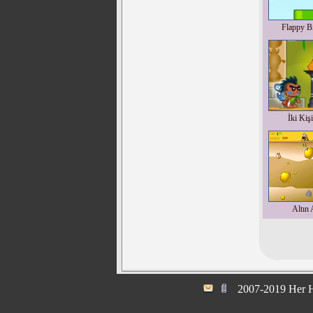
Flappy Bi
İki Kiş
Altın 
2007-2019 Her H