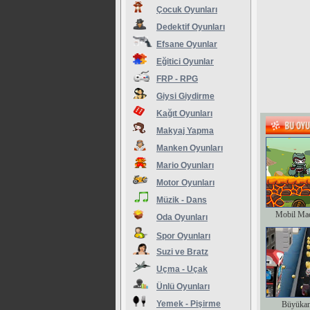
Çocuk Oyunları
Dedektif Oyunları
Efsane Oyunlar
Eğitici Oyunlar
FRP - RPG
Giysi Giydirme
Kağıt Oyunları
Makyaj Yapma
Manken Oyunları
Mario Oyunları
Motor Oyunları
Müzik - Dans
Mobil Ma
Oda Oyunları
Spor Oyunları
Suzi ve Bratz
Uçma - Uçak
Ünlü Oyunları
Yemek - Pişirme
Büyükan