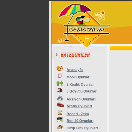
Anasayfa
Mobil Oyunlar
2 Kişilik Oyunlar
3 Boyutlu Oyunlar
Aksiyon Oyunları
Araba Oyunları
Beceri - Zeka
Ben 10 Oyunları
Çizgi Film Oyunları