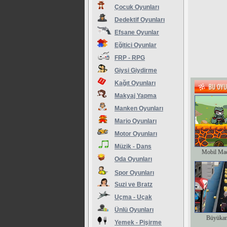
Çocuk Oyunları
Dedektif Oyunları
Efsane Oyunlar
Eğitici Oyunlar
FRP - RPG
Giysi Giydirme
Kağıt Oyunları
Makyaj Yapma
Manken Oyunları
Mario Oyunları
Motor Oyunları
Müzik - Dans
Mobil Ma
Oda Oyunları
Spor Oyunları
Suzi ve Bratz
Uçma - Uçak
Ünlü Oyunları
Büyükan
Yemek - Pişirme