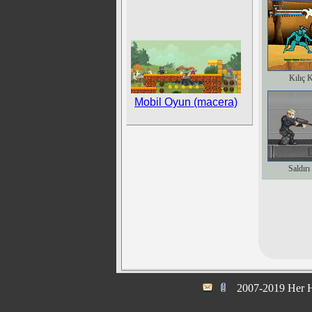
Kılıç 
Mobil Oyun (macera)
Saldırı
2007-2019 Her H