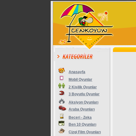
Anasayfa
Mobil Oyunlar
2 Kişilik Oyunlar
3 Boyutlu Oyunlar
Aksiyon Oyunları
Araba Oyunları
Beceri - Zeka
Ben 10 Oyunları
Çizgi Film Oyunları