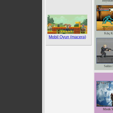
Büyükan
Kılıç K
Mobil Oyun (macera)
Saldırı
Mistik 