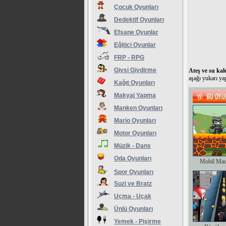
Çocuk Oyunları
Dedektif Oyunları
Efsane Oyunlar
Eğitici Oyunlar
FRP - RPG
Giysi Giydirme
Ateş ve su kal
aşağı yukarı yap
Kağıt Oyunları
Makyaj Yapma
Manken Oyunları
Mario Oyunları
Motor Oyunları
Müzik - Dans
Oda Oyunları
Mobil Mac
Spor Oyunları
Suzi ve Bratz
Uçma - Uçak
Ünlü Oyunları
Yemek - Pişirme