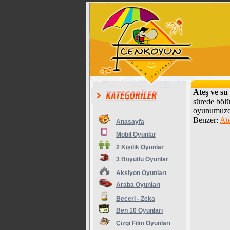
Ateş ve su
sürede bölü
oyunumuzda 
Benzer:
At
Anasayfa
Mobil Oyunlar
2 Kişilik Oyunlar
3 Boyutlu Oyunlar
Aksiyon Oyunları
Araba Oyunları
Beceri - Zeka
Ben 10 Oyunları
Çizgi Film Oyunları