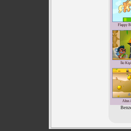
Flappy Bi
İki Kiş
Altın 
Benze