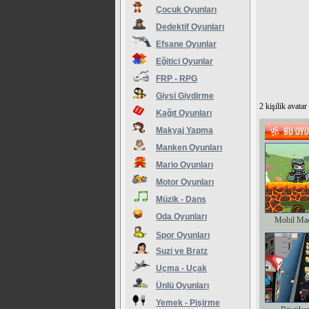
Çocuk Oyunları
Dedektif Oyunları
Efsane Oyunlar
Eğitici Oyunlar
FRP - RPG
Giysi Giydirme
2 kişilik avata
Kağıt Oyunları
Makyaj Yapma
Manken Oyunları
Mario Oyunları
Motor Oyunları
Müzik - Dans
Oda Oyunları
Mobil Ma
Spor Oyunları
Suzi ve Bratz
Uçma - Uçak
Ünlü Oyunları
Yemek - Pişirme