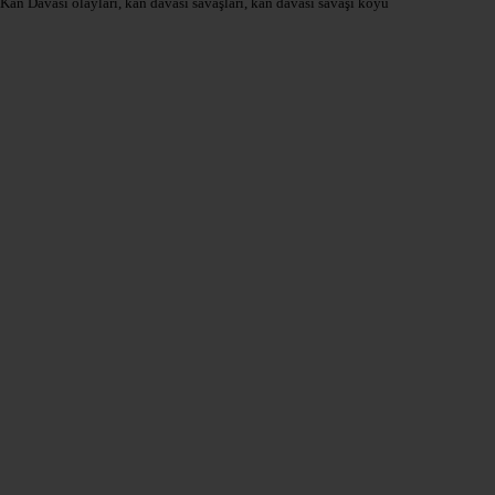
Kan Davası olayları, kan davası savaşları, kan davası savaşı köyü