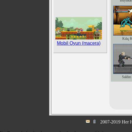
Büyükan
Kılıç 
Mobil Oyun (macera)
Saldırı
2007-2019 Her H