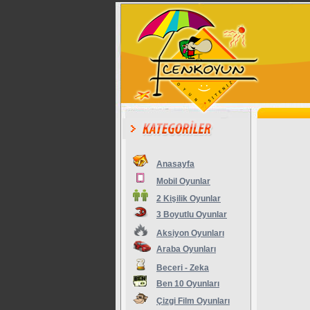
Anasayfa
Mobil Oyunlar
2 Kişilik Oyunlar
3 Boyutlu Oyunlar
Aksiyon Oyunları
Araba Oyunları
Beceri - Zeka
Ben 10 Oyunları
Çizgi Film Oyunları