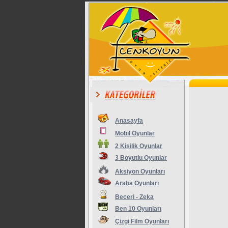
Anasayfa
Mobil Oyunlar
2 Kişilik Oyunlar
3 Boyutlu Oyunlar
Aksiyon Oyunları
Araba Oyunları
Beceri - Zeka
Ben 10 Oyunları
Çizgi Film Oyunları