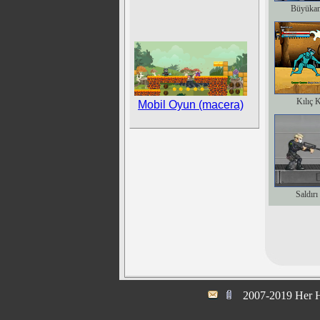
Büyükan
Kılıç 
Mobil Oyun (macera)
Saldırı
2007-2019 Her H