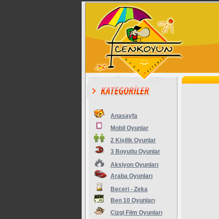
Anasayfa
Mobil Oyunlar
2 Kişilik Oyunlar
3 Boyutlu Oyunlar
Aksiyon Oyunları
Araba Oyunları
Beceri - Zeka
Ben 10 Oyunları
Çizgi Film Oyunları