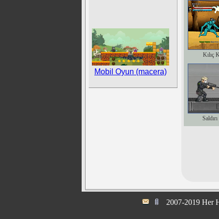
Kılıç 
Mobil Oyun (macera)
Saldırı
2007-2019 Her H