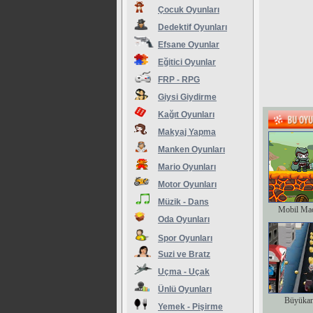
Çocuk Oyunları
Dedektif Oyunları
Efsane Oyunlar
Eğitici Oyunlar
FRP - RPG
Giysi Giydirme
Kağıt Oyunları
Makyaj Yapma
Manken Oyunları
Mario Oyunları
Motor Oyunları
Müzik - Dans
Mobil Ma
Oda Oyunları
Spor Oyunları
Suzi ve Bratz
Uçma - Uçak
Ünlü Oyunları
Büyükan
Yemek - Pişirme