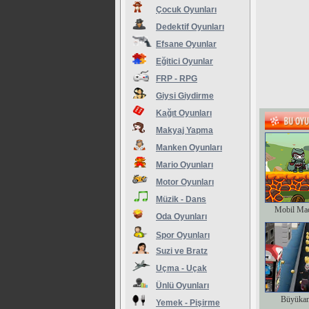
Çocuk Oyunları
Dedektif Oyunları
Efsane Oyunlar
Eğitici Oyunlar
FRP - RPG
Giysi Giydirme
Kağıt Oyunları
Makyaj Yapma
Manken Oyunları
Mario Oyunları
Motor Oyunları
Müzik - Dans
Mobil Ma
Oda Oyunları
Spor Oyunları
Suzi ve Bratz
Uçma - Uçak
Ünlü Oyunları
Büyükan
Yemek - Pişirme