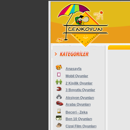
Anasayfa
Mobil Oyunlar
2 Kişilik Oyunlar
3 Boyutlu Oyunlar
Aksiyon Oyunları
Araba Oyunları
Beceri - Zeka
Ben 10 Oyunları
Çizgi Film Oyunları