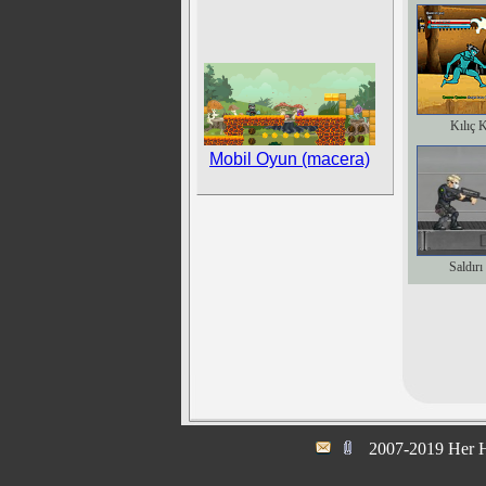
Kılıç 
Mobil Oyun (macera)
Saldırı
2007-2019 Her H