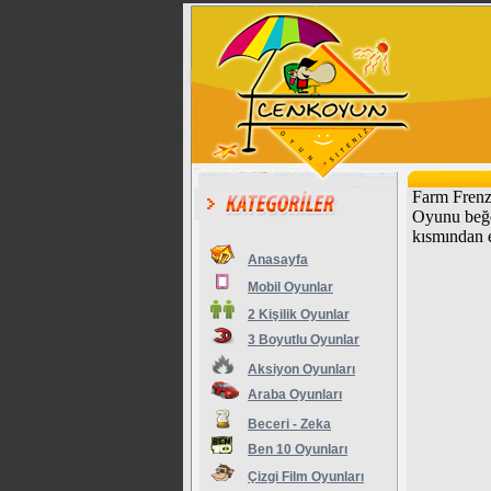
Farm Frenzy
Oyunu beğe
kısmından e
Anasayfa
Mobil Oyunlar
2 Kişilik Oyunlar
3 Boyutlu Oyunlar
Aksiyon Oyunları
Araba Oyunları
Beceri - Zeka
Ben 10 Oyunları
Çizgi Film Oyunları