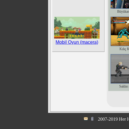
Büyükan
Mobil Oyun (macera)
Kılıç 
Saldırı
2007-2019 Her H