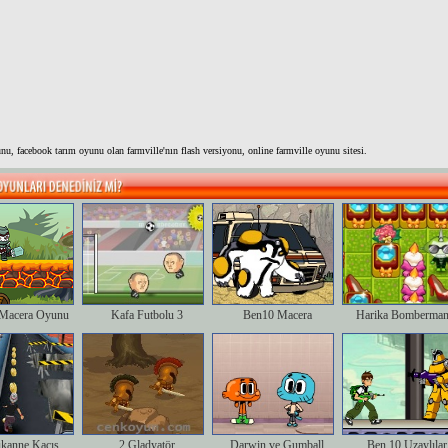
nu, facebook tarım oyunu olan farmville'nın flash versiyonu, online farmville oyunu sitesi.
Macera Oyunu
Kafa Futbolu 3
Ben10 Macera
Harika Bomberman
kanne Kaçış
2 Gladyatör
Darwin ve Gumball
Ben 10 Uzaylılar