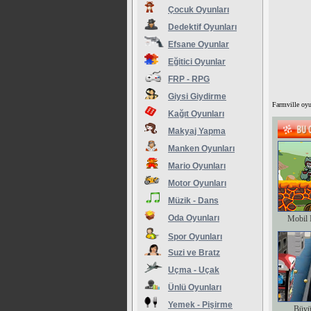
Çocuk Oyunları
Dedektif Oyunları
Efsane Oyunlar
Eğitici Oyunlar
FRP - RPG
Giysi Giydirme
Farmville oyu
Kağıt Oyunları
Makyaj Yapma
Manken Oyunları
Mario Oyunları
Motor Oyunları
Müzik - Dans
Oda Oyunları
Mobil 
Spor Oyunları
Suzi ve Bratz
Uçma - Uçak
Ünlü Oyunları
Yemek - Pişirme
Büyü