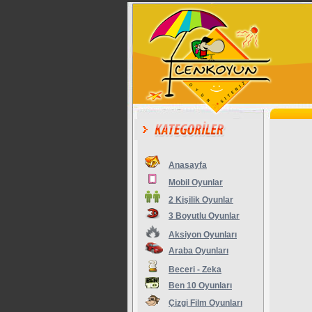
Anasayfa
Mobil Oyunlar
2 Kişilik Oyunlar
3 Boyutlu Oyunlar
Aksiyon Oyunları
Araba Oyunları
Beceri - Zeka
Ben 10 Oyunları
Çizgi Film Oyunları