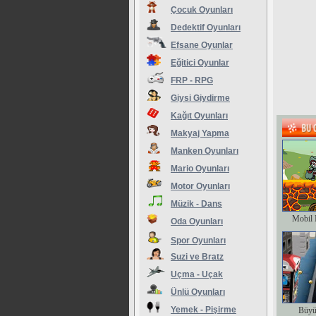
Çocuk Oyunları
Dedektif Oyunları
Efsane Oyunlar
Eğitici Oyunlar
FRP - RPG
Giysi Giydirme
Kağıt Oyunları
Makyaj Yapma
Manken Oyunları
Mario Oyunları
Motor Oyunları
Müzik - Dans
Mobil 
Oda Oyunları
Spor Oyunları
Suzi ve Bratz
Uçma - Uçak
Ünlü Oyunları
Yemek - Pişirme
Büyü