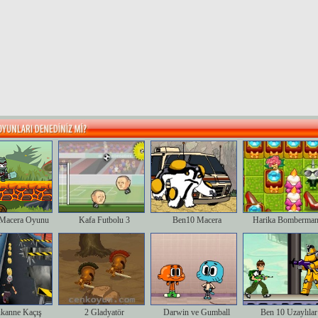
Macera Oyunu
Kafa Futbolu 3
Ben10 Macera
Harika Bomberman
kanne Kaçış
2 Gladyatör
Darwin ve Gumball
Ben 10 Uzaylılar