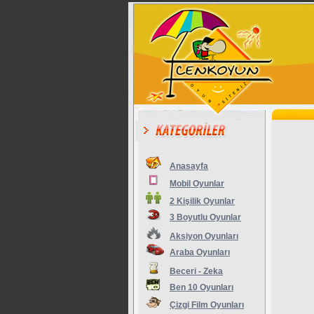
Anasayfa
Mobil Oyunlar
2 Kişilik Oyunlar
3 Boyutlu Oyunlar
Aksiyon Oyunları
Araba Oyunları
Beceri - Zeka
Ben 10 Oyunları
Çizgi Film Oyunları