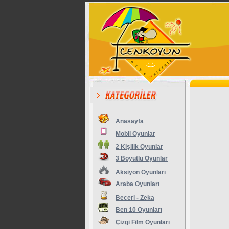
Anasayfa
Mobil Oyunlar
2 Kişilik Oyunlar
3 Boyutlu Oyunlar
Aksiyon Oyunları
Araba Oyunları
Beceri - Zeka
Ben 10 Oyunları
Çizgi Film Oyunları