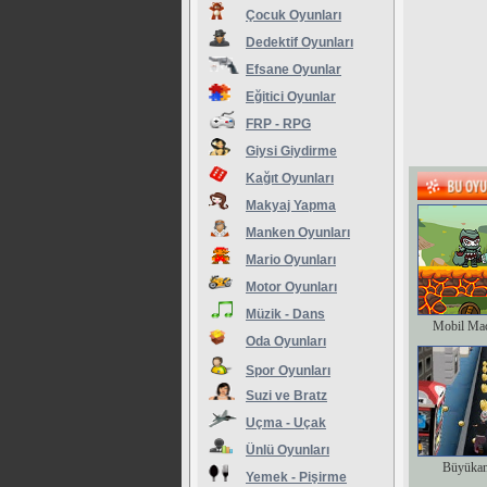
Çocuk Oyunları
Dedektif Oyunları
Efsane Oyunlar
Eğitici Oyunlar
FRP - RPG
Giysi Giydirme
Kağıt Oyunları
Makyaj Yapma
Manken Oyunları
Mario Oyunları
Motor Oyunları
Müzik - Dans
Mobil Ma
Oda Oyunları
Spor Oyunları
Suzi ve Bratz
Uçma - Uçak
Ünlü Oyunları
Büyükan
Yemek - Pişirme