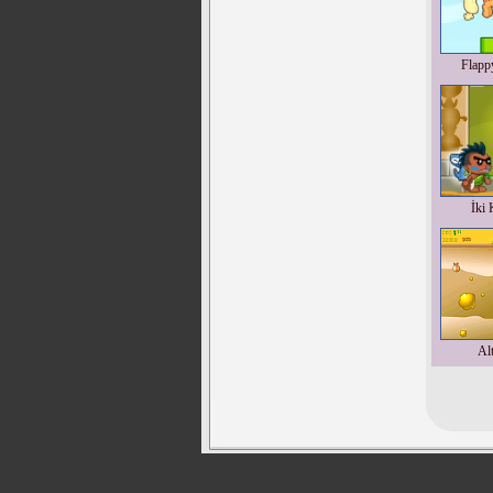
Flapp
İki 
Alt