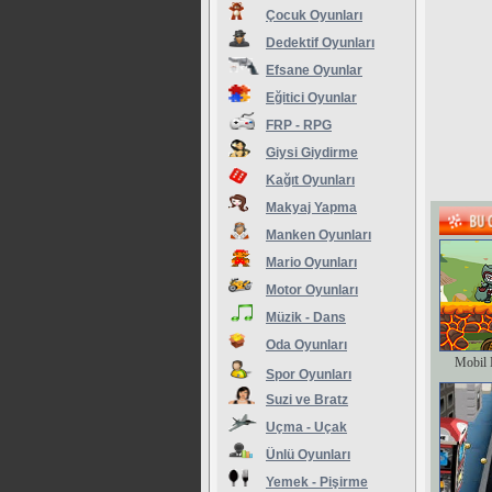
Çocuk Oyunları
Dedektif Oyunları
Efsane Oyunlar
Eğitici Oyunlar
FRP - RPG
Giysi Giydirme
Kağıt Oyunları
Makyaj Yapma
Manken Oyunları
Mario Oyunları
Motor Oyunları
Müzik - Dans
Oda Oyunları
Mobil 
Spor Oyunları
Suzi ve Bratz
Uçma - Uçak
Ünlü Oyunları
Yemek - Pişirme