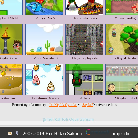
y Bird Midilli
Ateş ve Su 5
İki Kişilik Boks
Meyve Krallığı
Kişilik Zeka
Mutlu Sakızlar 3
Hayat Toplayıcılar
2 Kişilik Araba
ın Avcıları
Dondurma Macera
4 Tank
2 Kişilik Futbol
Benzeri oyunlarımız için:
İki Kişilik Oyunlar
ve
Sayfa 2
'yi ziyaret ediniz.
2007-2019 Her Hakkı Saklıdır.
projesidir.