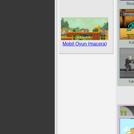
Büyü
Kıl
Mobil Oyun (macera)
Sal