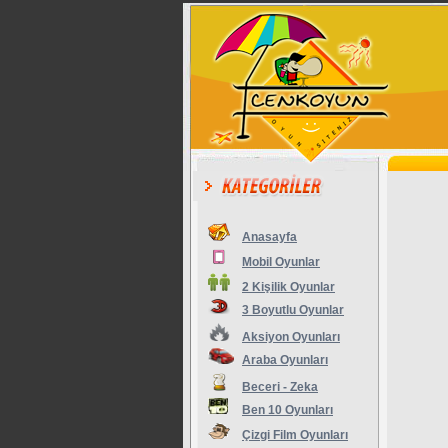
Anasayfa
Mobil Oyunlar
2 Kişilik Oyunlar
3 Boyutlu Oyunlar
Aksiyon Oyunları
Araba Oyunları
Beceri - Zeka
Ben 10 Oyunları
Çizgi Film Oyunları