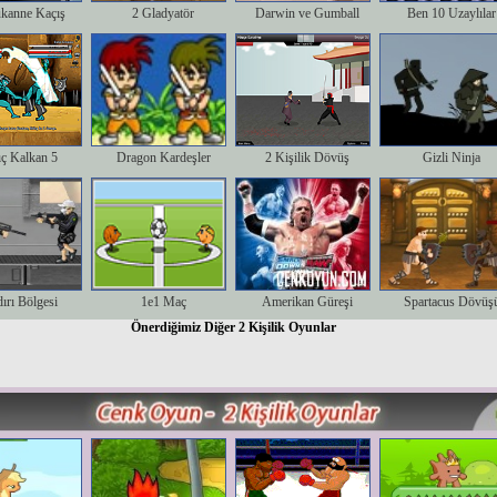
kanne Kaçış
2 Gladyatör
Darwin ve Gumball
Ben 10 Uzaylılar
ıç Kalkan 5
Dragon Kardeşler
2 Kişilik Dövüş
Gizli Ninja
dırı Bölgesi
1e1 Maç
Amerikan Güreşi
Spartacus Dövüş
Önerdiğimiz Diğer 2 Kişilik Oyunlar