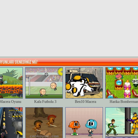
Macera Oyunu
Kafa Futbolu 3
Ben10 Macera
Harika Bomberman