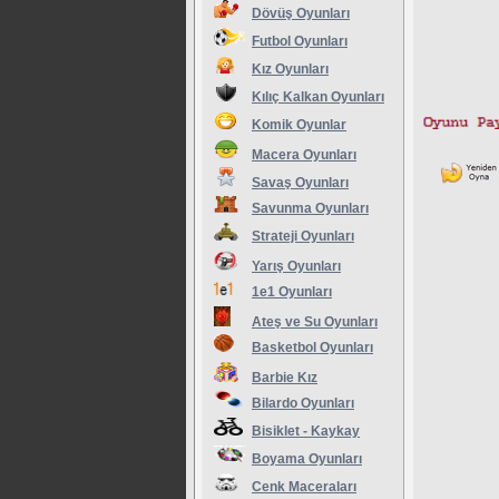
Dövüş Oyunları
Futbol Oyunları
Kız Oyunları
Kılıç Kalkan Oyunları
Komik Oyunlar
Macera Oyunları
Savaş Oyunları
Savunma Oyunları
Strateji Oyunları
Yarış Oyunları
1e1 Oyunları
Ateş ve Su Oyunları
Basketbol Oyunları
Barbie Kız
Bilardo Oyunları
Bisiklet - Kaykay
Boyama Oyunları
Cenk Maceraları