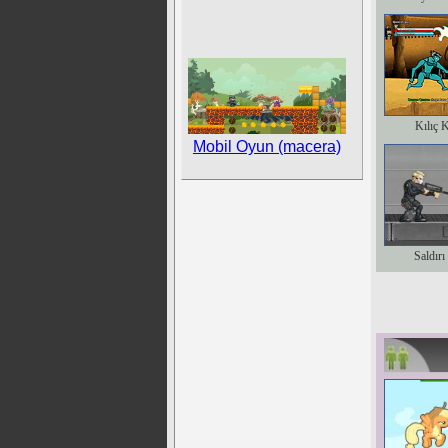
Kılıç 
Mobil Oyun (macera)
Saldırı