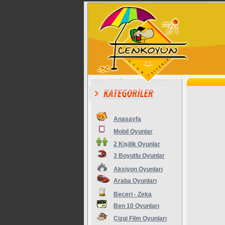
Anasayfa
Mobil Oyunlar
2 Kişilik Oyunlar
3 Boyutlu Oyunlar
Aksiyon Oyunları
Araba Oyunları
Beceri - Zeka
Ben 10 Oyunları
Çizgi Film Oyunları