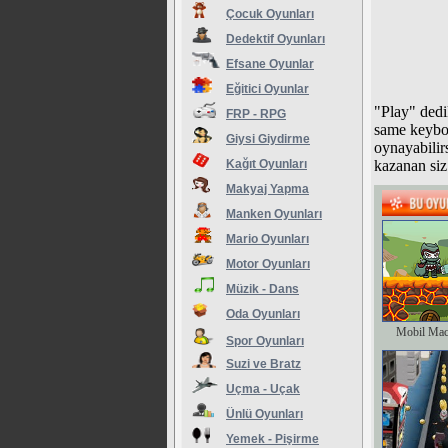
Çocuk Oyunları
Dedektif Oyunları
Efsane Oyunlar
Eğitici Oyunlar
"Play" dedi
FRP - RPG
same keyboa
Giysi Giydirme
oynayabilirs
Kağıt Oyunları
kazanan siz
Makyaj Yapma
Manken Oyunları
Mario Oyunları
Motor Oyunları
Müzik - Dans
Oda Oyunları
Mobil Mac
Spor Oyunları
Suzi ve Bratz
Uçma - Uçak
Ünlü Oyunları
Yemek - Pişirme