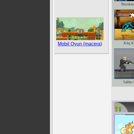
Büyükan
Kılıç K
Mobil Oyun (macera)
Saldırı