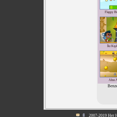
Flappy Bi
İki Kişi
Altın A
Benze
2007-2019 Her H