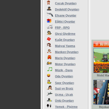
Çocuk Oyunları
Dedektif Oyunları
Efsane Oyunlar
Eğitici Oyunlar
FRP - RPG
Giysi Giydirme
Kağıt Oyunları
Makyaj Yapma
Manken Oyunları
Mario Oyunları
Motor Oyunları
Müzik - Dans
Mobil Ma
Oda Oyunları
Spor Oyunları
Suzi ve Bratz
Uçma - Uçak
Ünlü Oyunları
Yemek - Pişirme
Büyükan