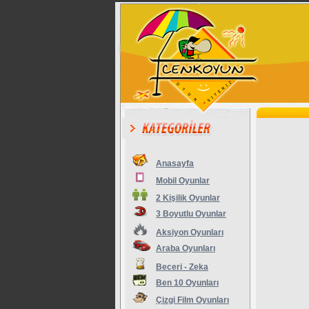
Anasayfa
Mobil Oyunlar
2 Kişilik Oyunlar
3 Boyutlu Oyunlar
Aksiyon Oyunları
Araba Oyunları
Beceri - Zeka
Ben 10 Oyunları
Çizgi Film Oyunları