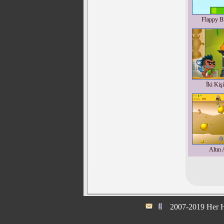
Flappy Bi
İki Kiş
Altın 
2007-2019 Her H