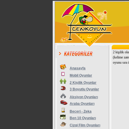
2 kişilik o
(kelime zat
oyunu sıra i
Anasayfa
Mobil Oyunlar
2 Kişilik Oyunlar
3 Boyutlu Oyunlar
Aksiyon Oyunları
Araba Oyunları
Beceri - Zeka
Ben 10 Oyunları
Çizgi Film Oyunları