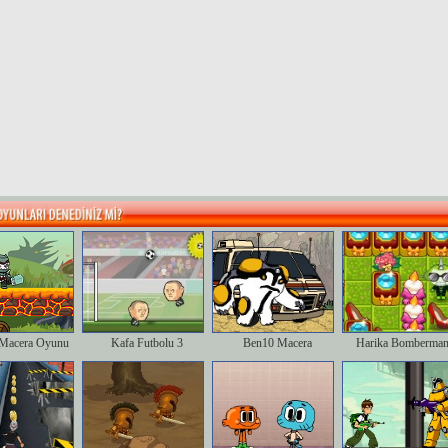
Macera Oyunu
Kafa Futbolu 3
Ben10 Macera
Harika Bomberman