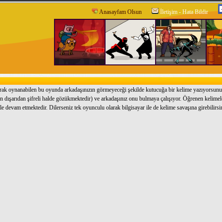
Anasayfam Olsun
İletişim - Hata Bildir
larak oynanabilen bu oyunda arkadaşınızın görmeyeceği şekilde kutucuğa bir kelime yazıyorsun
en dışarıdan şifreli halde gözükmektedir) ve arkadaşınız onu bulmaya çalışıyor. Öğrenen kelimel
le devam etmektedir. Dilerseniz tek oyunculu olarak bilgisayar ile de kelime savaşına girebilirsi