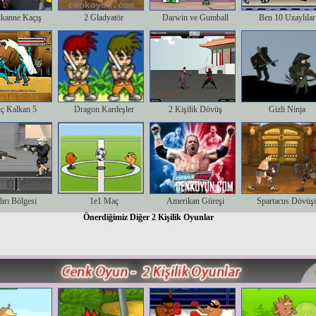
kanne Kaçış
2 Gladyatör
Darwin ve Gumball
Ben 10 Uzaylılar
ıç Kalkan 5
Dragon Kardeşler
2 Kişilik Dövüş
Gizli Ninja
dırı Bölgesi
1e1 Maç
Amerikan Güreşi
Spartacus Dövüş
Önerdiğimiz Diğer 2 Kişilik Oyunlar