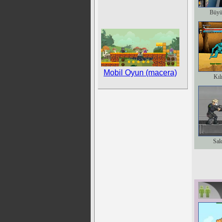
Büyü
Mobil Oyun (macera)
Kıl
Sal