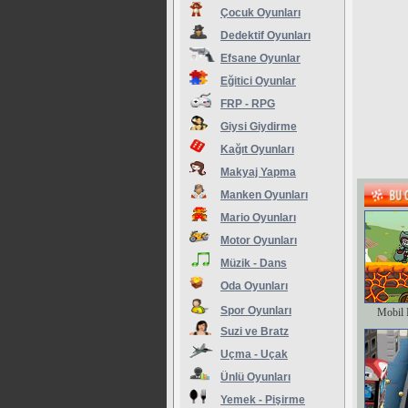
Çocuk Oyunları
Dedektif Oyunları
Efsane Oyunlar
Eğitici Oyunlar
FRP - RPG
Giysi Giydirme
Kağıt Oyunları
Makyaj Yapma
Manken Oyunları
Mario Oyunları
Motor Oyunları
Müzik - Dans
Oda Oyunları
Spor Oyunları
Mobil 
Suzi ve Bratz
Uçma - Uçak
Ünlü Oyunları
Yemek - Pişirme