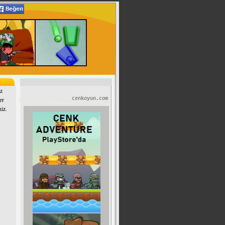
uz
er
niz.