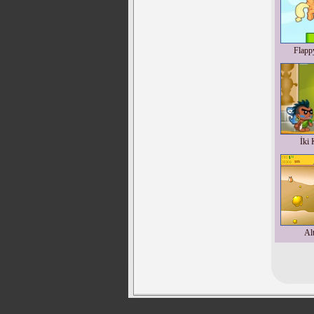
Flapp
İki 
Alt