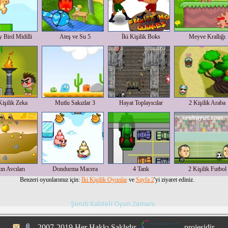
y Bird Midilli
Ateş ve Su 5
İki Kişilik Boks
Meyve Krallığı
Kişilik Zeka
Mutlu Sakızlar 3
Hayat Toplayıcılar
2 Kişilik Araba
ın Avcıları
Dondurma Macera
4 Tank
2 Kişilik Futbol
Benzeri oyunlarımız için:
İki Kişilik Oyunlar
ve
Sayfa 2
'yi ziyaret ediniz.
2007-2019 Her Hakkı Saklıdır.
projesidir.