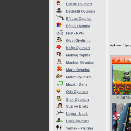
Çocuk Oyunları
Dedektif Oyunları
Efsane Oyunlar
Eğitici Oyunlar
FRP - RPG
Giysi Giydirme
Açıklama: Süper 
Kağıt Oyunları
Makyaj Yapma
Manken Oyunları
Mario Oyunları
Motor Oyunları
Müzik - Dans
Oda Oyunları
Mobil Ma
Spor Oyunları
Suzi ve Bratz
Uçma - Uçak
Ünlü Oyunları
Yemek - Pişirme