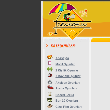
Anasayfa
Mobil Oyunlar
2 Kişilik Oyunlar
3 Boyutlu Oyunlar
Aksiyon Oyunları
Araba Oyunları
Beceri - Zeka
Ben 10 Oyunları
Çizgi Film Oyunları