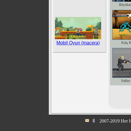
Büyükan
Mobil Oyun (macera)
Kılıç 
Saldırı
2007-2019 Her H