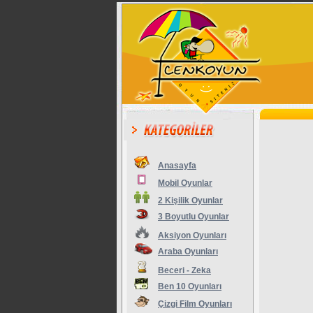
Anasayfa
Mobil Oyunlar
2 Kişilik Oyunlar
3 Boyutlu Oyunlar
Aksiyon Oyunları
Araba Oyunları
Beceri - Zeka
Ben 10 Oyunları
Çizgi Film Oyunları