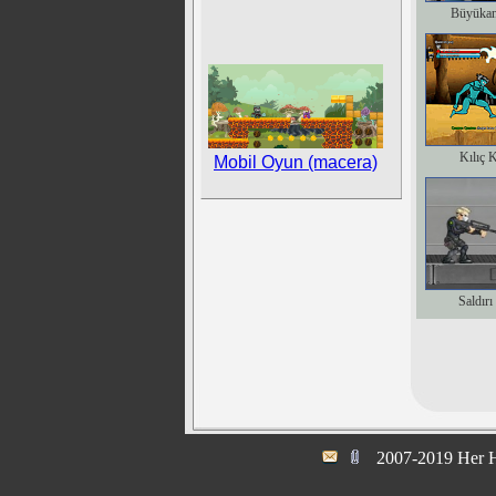
Büyükan
Kılıç 
Mobil Oyun (macera)
Saldırı
2007-2019 Her H