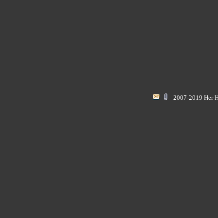
2007-2019 Her H