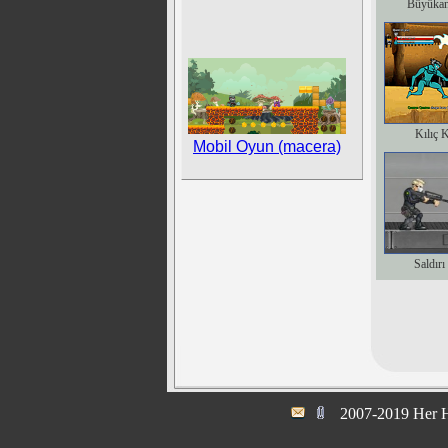
Büyükan
Kılıç 
Mobil Oyun (macera)
Saldırı
2007-2019 Her H