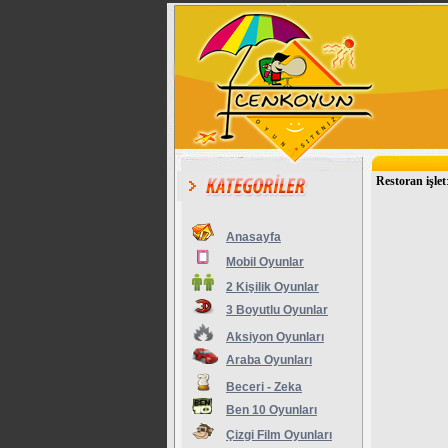
Restoran işlet
Anasayfa
Mobil Oyunlar
2 Kişilik Oyunlar
3 Boyutlu Oyunlar
Aksiyon Oyunları
Araba Oyunları
Beceri - Zeka
Ben 10 Oyunları
Çizgi Film Oyunları