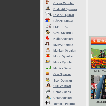
Çocuk Oyunları
Dedektif Oyunları
Efsane Oyunlar
Eğitici Oyunlar
FRP - RPG
Giysi Giydirme
Kağıt Oyunları
Makyaj Yapma
Manken Oyunları
Mario Oyunları
Motor Oyunları
Müzik - Dans
Mobil Ma
Oda Oyunları
Spor Oyunları
Suzi ve Bratz
Uçma - Uçak
Ünlü Oyunları
Büyükan
Yemek - Pişirme