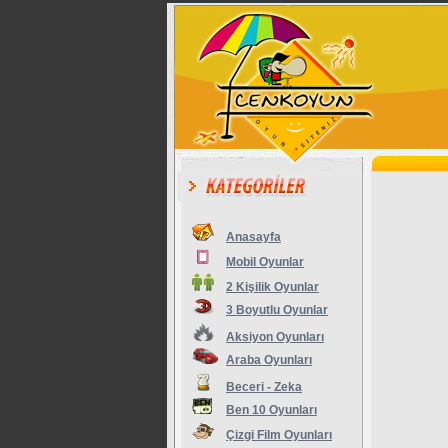
Anasayfa
Mobil Oyunlar
2 Kişilik Oyunlar
3 Boyutlu Oyunlar
Aksiyon Oyunları
Araba Oyunları
Beceri - Zeka
Ben 10 Oyunları
Çizgi Film Oyunları