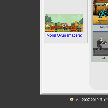
Kılıç 
Mobil Oyun (macera)
Saldırı
2007-2019 Her H