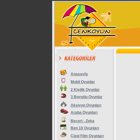
Anasayfa
Mobil Oyunlar
2 Kişilik Oyunlar
3 Boyutlu Oyunlar
Aksiyon Oyunları
Araba Oyunları
Beceri - Zeka
Ben 10 Oyunları
Çizgi Film Oyunları