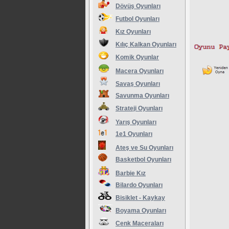
Dövüş Oyunları
Futbol Oyunları
Kız Oyunları
Kılıç Kalkan Oyunları
Komik Oyunlar
Macera Oyunları
Savaş Oyunları
Savunma Oyunları
Strateji Oyunları
Yarış Oyunları
1e1 Oyunları
Ateş ve Su Oyunları
Basketbol Oyunları
Barbie Kız
Bilardo Oyunları
Bisiklet - Kaykay
Boyama Oyunları
Cenk Maceraları