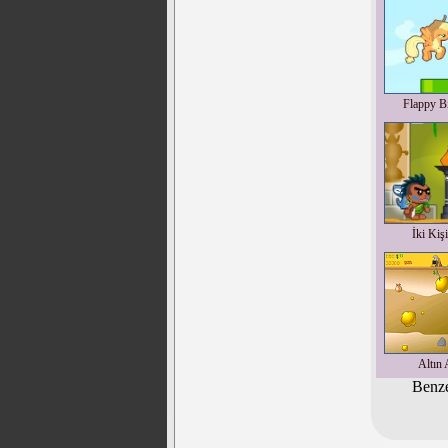
Flappy Bi
İki Kiş
Altın 
Benze