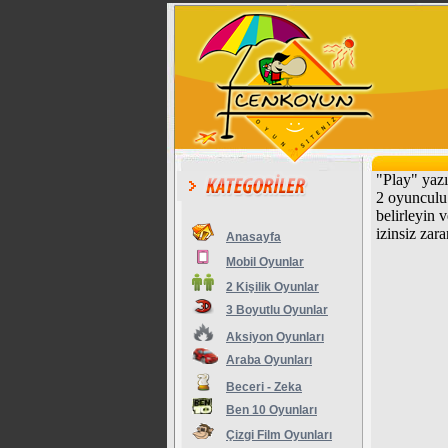
"Play" yazı
2 oyunculu 
belirleyin v
izinsiz zara
Anasayfa
Mobil Oyunlar
2 Kişilik Oyunlar
3 Boyutlu Oyunlar
Aksiyon Oyunları
Araba Oyunları
Beceri - Zeka
Ben 10 Oyunları
Çizgi Film Oyunları