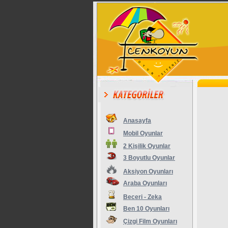
Anasayfa
Mobil Oyunlar
2 Kişilik Oyunlar
3 Boyutlu Oyunlar
Aksiyon Oyunları
Araba Oyunları
Beceri - Zeka
Ben 10 Oyunları
Çizgi Film Oyunları