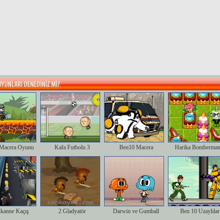
Macera Oyunu
Kafa Futbolu 3
Ben10 Macera
Harika Bomberman
kanne Kaçış
2 Gladyatör
Darwin ve Gumball
Ben 10 Uzaylılar