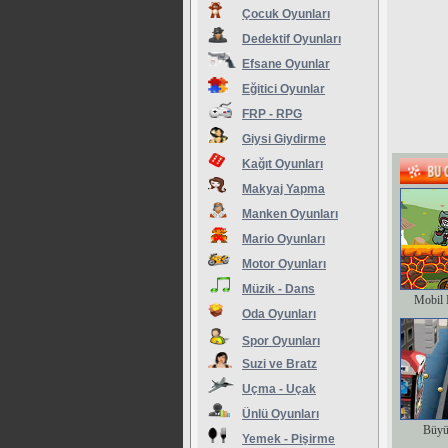
Çocuk Oyunları
Dedektif Oyunları
Efsane Oyunlar
Eğitici Oyunlar
FRP - RPG
Giysi Giydirme
Kağıt Oyunları
Makyaj Yapma
Manken Oyunları
Mario Oyunları
Motor Oyunları
Müzik - Dans
Mobil 
Oda Oyunları
Spor Oyunları
Suzi ve Bratz
Uçma - Uçak
Ünlü Oyunları
Büyü
Yemek - Pişirme