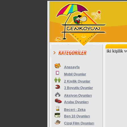
iki kişilik
Anasayfa
Mobil Oyunlar
2 Kişilik Oyunlar
3 Boyutlu Oyunlar
Aksiyon Oyunları
Araba Oyunları
Beceri - Zeka
Ben 10 Oyunları
Çizgi Film Oyunları