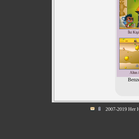
İki Kiş
Altın 
Benze
2007-2019 Her H