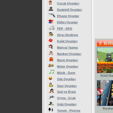
Çocuk Oyunları
Dedektif Oyunları
Efsane Oyunlar
Eğitici Oyunlar
FRP - RPG
Giysi Giydirme
Kağıt Oyunları
Makyaj Yapma
Manken Oyunları
Mario Oyunları
Motor Oyunları
Müzik - Dans
Mobil Ma
Oda Oyunları
Spor Oyunları
Suzi ve Bratz
Uçma - Uçak
Ünlü Oyunları
Büyükan
Yemek - Pişirme