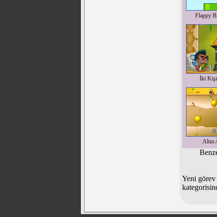
Flappy Bi
İki Kiş
Altın 
Benze
Yeni görev
kategorisin