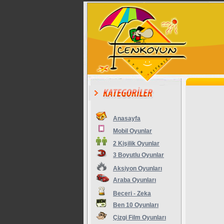
Anasayfa
Mobil Oyunlar
2 Kişilik Oyunlar
3 Boyutlu Oyunlar
Aksiyon Oyunları
Araba Oyunları
Beceri - Zeka
Ben 10 Oyunları
Çizgi Film Oyunları