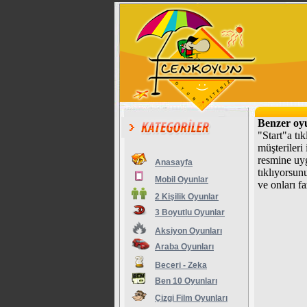
Benzer oy
"Start"a tı
müşterileri
resmine uyg
Anasayfa
tıklıyorsun
Mobil Oyunlar
ve onları f
2 Kişilik Oyunlar
3 Boyutlu Oyunlar
Aksiyon Oyunları
Araba Oyunları
Beceri - Zeka
Ben 10 Oyunları
Çizgi Film Oyunları