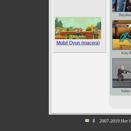
Büyükan
Mobil Oyun (macera)
Kılıç 
Saldırı
2007-2019 Her H